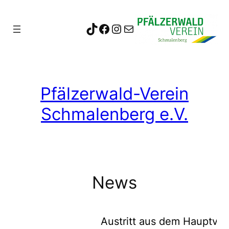
Zum
Inhalt
TikTok
Facebook
Instagram
info@pwv-schmalenberg.de
springen
Pfälzerwald-Verein
Schmalenberg e.V.
News
Austritt aus dem Hauptverban